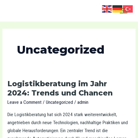
Skip
MAIN
to
MENU
content
Uncategorized
Logistikberatung im Jahr
Logistikberatung
im
2024: Trends und Chancen
Jahr
Leave a Comment
/
Uncategorized
/
admin
2024:
Die Logistikberatung hat sich 2024 stark weiterentwickelt,
Trends
angetrieben durch neue Technologien, nachhaltige Praktiken und
und
globale Herausforderungen. Ein zentraler Trend ist die
Chancen